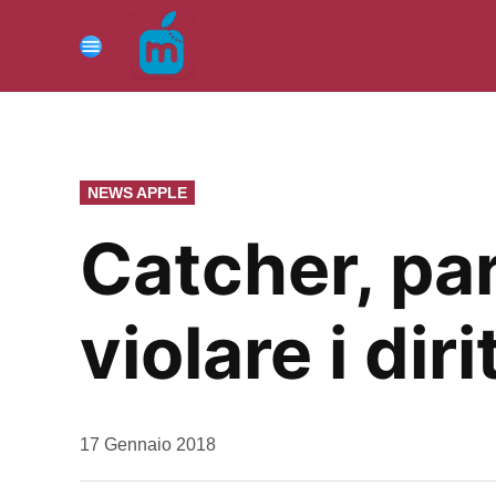
Vai
al
Menu
contenuto
PUBBLICATO
NEWS APPLE
IN
Catcher, par
violare i diri
da
17 Gennaio 2018
Kiro