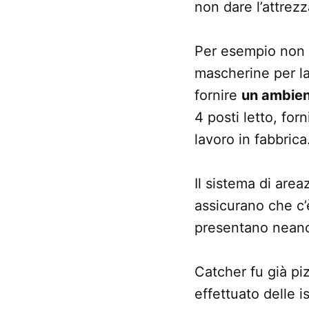
non dare l’attrez
Per esempio non h
mascherine per la
fornire
un ambien
4 posti letto, for
lavoro in fabbrica
Il sistema di are
assicurano che c’è
presentano neanc
Catcher fu già piz
effettuato delle 