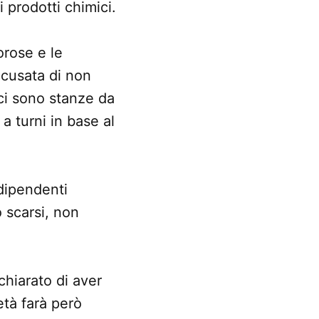
 prodotti chimici.
orose e le
ccusata di non
ci sono stanze da
 a turni in base al
 dipendenti
o scarsi, non
chiarato di aver
età farà però