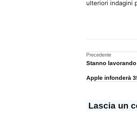
ulteriori indagini 
CONTRASSEGNATO
DA UNA SCRITTA:
Cina
Navigazi
Precedente
Stanno lavorando 
articoli
Apple infonderà 35
Lascia un 