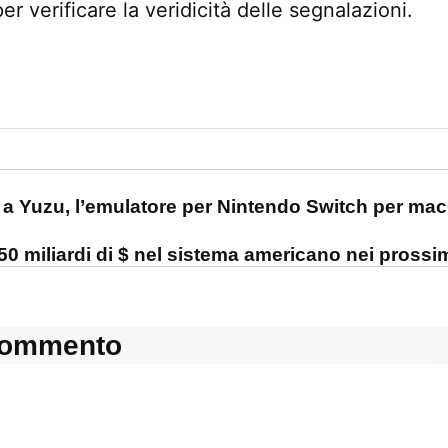
per verificare la veridicità delle segnalazioni.
one
a Yuzu, l’emulatore per Nintendo Switch per ma
0 miliardi di $ nel sistema americano nei prossim
commento