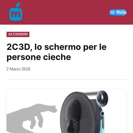
Vai
al
Menu
contenuto
PUBBLICATO
ACCESSORI
IN
2C3D, lo schermo per le
persone cieche
da
2 Marzo 2018
Kiro