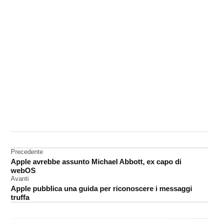
CONTRASSEGNATO
DA UNA SCRITTA:
accessori
Navigazione
Precedente
Apple avrebbe assunto Michael Abbott, ex capo di
articoli
webOS
Avanti
Apple pubblica una guida per riconoscere i messaggi
truffa