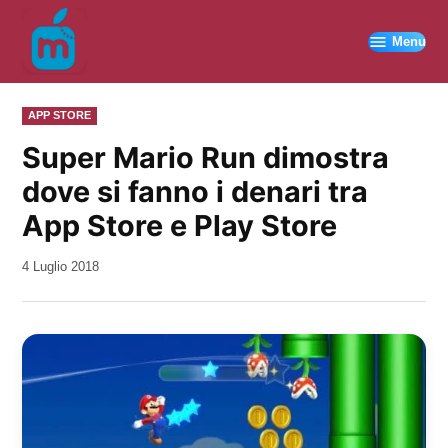
Vai
al
Menu
contenuto
PUBBLICATO
APP STORE
IN
Super Mario Run dimostra
dove si fanno i denari tra
App Store e Play Store
da
4 Luglio 2018
Kiro