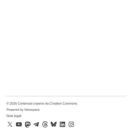
© 2026 Contenuto coperto da Creative Commons
Powered by Newspack
Note legali
X
YouTube
Mastodon
Telegram
Threads
Bluesky
LinkedIn
Instagram