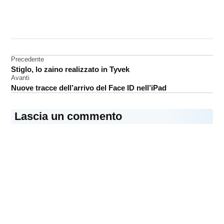
CONTRASSEGNATO
DA UNA SCRITTA:
App
Store
Navigazione
Precedente
Stiglo, lo zaino realizzato in Tyvek
articoli
Avanti
Nuove tracce dell’arrivo del Face ID nell’iPad
Lascia un commento