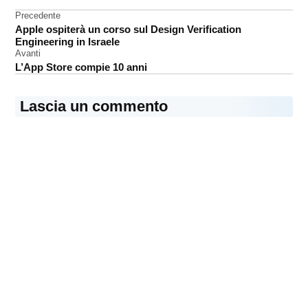
Navigazione
Precedente
Siri
Apple ospiterà un corso sul Design Verification
articoli
sviluppatori
Engineering in Israele
Avanti
L’App Store compie 10 anni
Lascia un commento