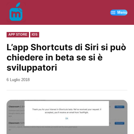
Vai
al
Menu
contenuto
PUBBLICATO
APP STORE
IOS
IN
L’app Shortcuts di Siri si può
chiedere in beta se si è
sviluppatori
da
6 Luglio 2018
Kiro