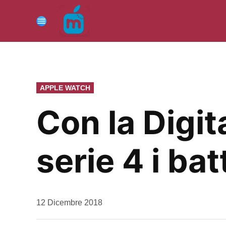
Vai
al
Menu
contenuto
PUBBLICATO
APPLE WATCH
IN
Con la Digi
serie 4 i bat
da
12 Dicembre 2018
Kiro