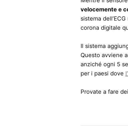
Mentre il sensore 
velocemente e c
sistema dell’ECG m
corona digitale qu
Il sistema aggiung
Questo avviene 
anziché ogni 5 s
per i paesi dove
Provate a fare de
CONTRASSEGNATO
DA UNA SCRITTA: