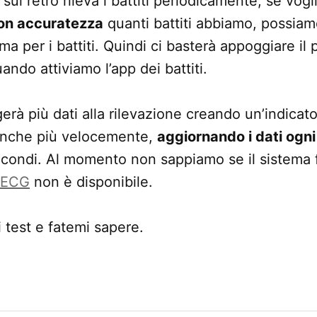
sul retro rileva i battiti periodicamente, se vo
on accuratezza
quanti battiti abbiamo, possiamo
a per i battiti. Quindi ci basterà appoggiare il p
ando attiviamo l’app dei battiti.
erà più dati alla rilevazione creando un’indicato
anche più velocemente,
aggiornando i dati ogn
econdi. Al momento non sappiamo se il sistema
l’ECG
non è disponibile.
i test e fatemi sapere.