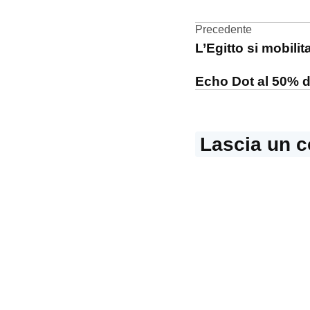
Apple
Watch
Navigazi
Precedente
L’Egitto si mobilit
battiti
articoli
cardiaci
Echo Dot al 50% d
ECG
Lascia un 