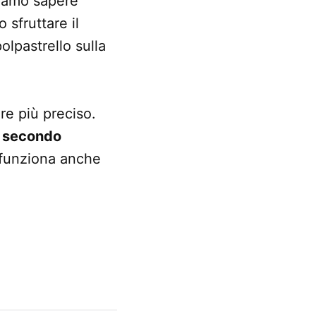
gliamo sapere
 sfruttare il
olpastrello sulla
re più preciso.
i secondo
 funziona anche