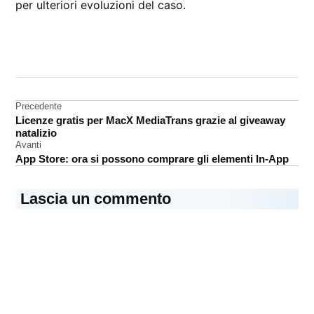
per ulteriori evoluzioni del caso.
CONTRASSEGNATO
DA UNA SCRITTA:
ban
Navigazione
Precedente
Germania
Licenze gratis per MacX MediaTrans grazie al giveaway
articoli
iPhone
natalizio
Avanti
Qualcomm
App Store: ora si possono comprare gli elementi In-App
Lascia un commento