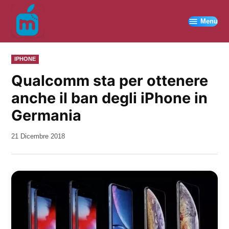
Vai
al
Menu
contenuto
PUBBLICATO
IPHONE
IN
Qualcomm sta per ottenere
anche il ban degli iPhone in
Germania
da
21 Dicembre 2018
Kiro