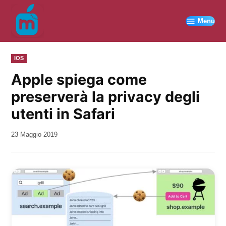
Vai
al
Menu
contenuto
PUBBLICATO
IOS
IN
Apple spiega come
preserverà la privacy degli
utenti in Safari
da
23 Maggio 2019
Kiro