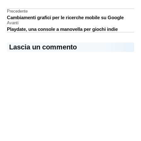
iOS
Navigazione
Precedente
privacy
Cambiamenti grafici per le ricerche mobile su Google
articoli
Safari
Avanti
Playdate, una console a manovella per giochi indie
webkit
Lascia un commento