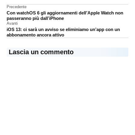
Store
Navigazione
Precedente
Con watchOS 6 gli aggiornamenti dell’Apple Watch non
Nintendo
articoli
passeranno più dall’iPhone
Super
Avanti
Mario
iOS 13: ci sarà un avviso se eliminiamo un’app con un
abbonamento ancora attivo
Lascia un commento