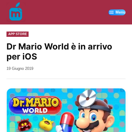
Vai
al
Menu
contenuto
PUBBLICATO
APP STORE
IN
Dr Mario World è in arrivo
per iOS
da
19 Giugno 2019
Kiro