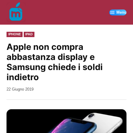
Vai
al
Menu
contenuto
PUBBLICATO
IPHONE
IPAD
IN
Apple non compra
abbastanza display e
Samsung chiede i soldi
indietro
da
22 Giugno 2019
Kiro