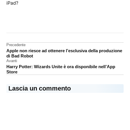
iPad?
CONTRASSEGNATO
DA UNA SCRITTA:
display
Navigazione
Precedente
iPhone
Apple non riesce ad ottenere l’esclusiva della produzione
articoli
OLED
di Bad Robot
Avanti
Samsung
Harry Potter: Wizards Unite è ora disponibile nell’App
Store
schermi
Lascia un commento