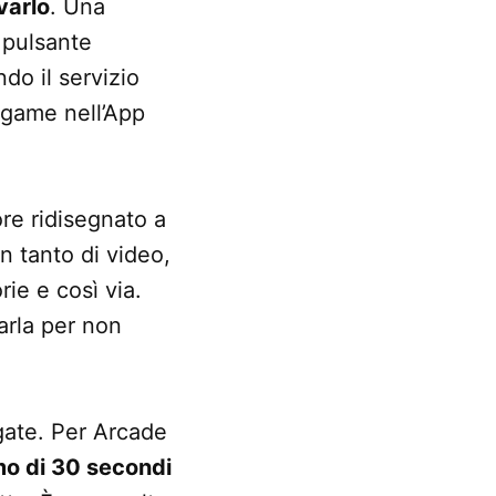
ivarlo
. Una
 pulsante
do il servizio
ogame nell’App
tore ridisegnato a
n tanto di video,
rie e così via.
arla per non
gate. Per Arcade
o di 30 secondi