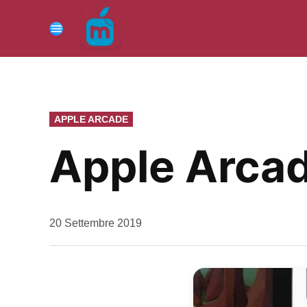
Vai
al
Menu
contenuto
PUBBLICATO
APPLE ARCADE
IN
Apple Arcad
da
20 Settembre 2019
Kiro