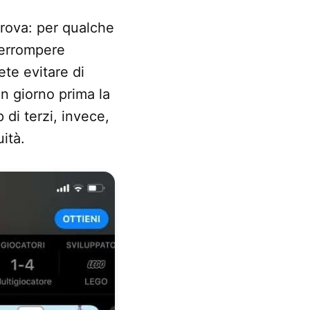
prova: per qualche
terrompere
te evitare di
n giorno prima la
 di terzi, invece,
ità.