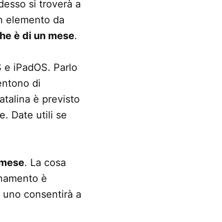
desso si troverà a
Un elemento da
che è di un mese
.
 e iPadOS. Parlo
entono di
talina è previsto
. Date utili se
 mese
. La cosa
bonamento è
e uno consentirà a