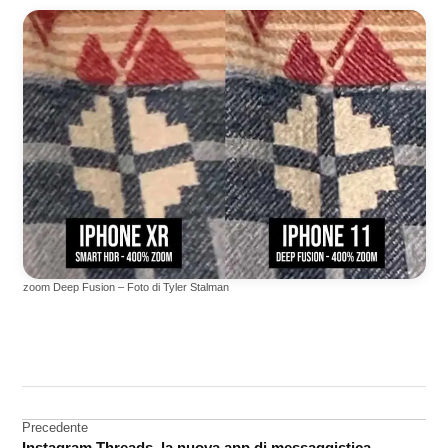
zoom Deep Fusion – Foto di Tyler Stalman
CONTRASSEGNATO
DA UNA SCRITTA:
Deep
Fusion
Navigazione
Precedente
iPhone
Instagram Threads, la nuova app di messaggistica