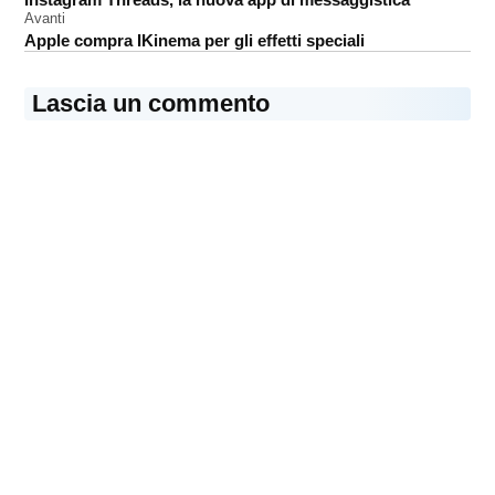
articoli
11 Pro
Avanti
Max
Apple compra IKinema per gli effetti speciali
Lascia un commento