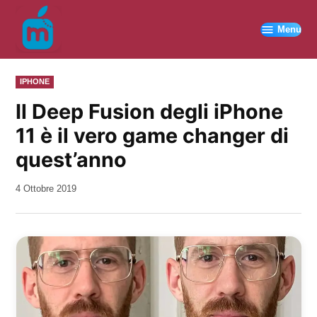
Vai
al
Menu
contenuto
PUBBLICATO
IPHONE
IN
Il Deep Fusion degli iPhone
11 è il vero game changer di
quest’anno
da
4 Ottobre 2019
Kiro