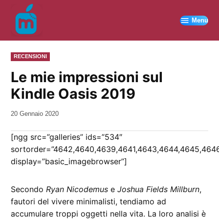
Vai
al
Menu
contenuto
PUBBLICATO
RECENSIONI
IN
Le mie impressioni sul
Kindle Oasis 2019
da
20 Gennaio 2020
Kiro
[ngg src=”galleries” ids=”534″
sortorder=”4642,4640,4639,4641,4643,4644,4645,464
display=”basic_imagebrowser”]
Secondo
Ryan Nicodemus
e
Joshua Fields Millburn
,
fautori del vivere minimalisti, tendiamo ad
accumulare troppi oggetti nella vita. La loro analisi è