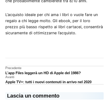
che probabilmente cambierete tra 8/10 anni.
L’acquisto ideale per chi ama i libri o vuole fare un
regalo a chi legge molto. Gli ebook, per il loro
prezzo più basso rispetto ai libri cartacei, consentirà
sicuramente di ottimizzarne l’acquisto.
CONTRASSEGNATO
DA UNA SCRITTA:
Amazon
Navigazione
Precedente
ebook
L’app Files leggerà un HD di Apple del 1986?
articoli
eBook
Avanti
reader
Apple TV+: tutti i nuovi contenuti in arrivo nel 2020
Kindle
Lascia un commento
recensione