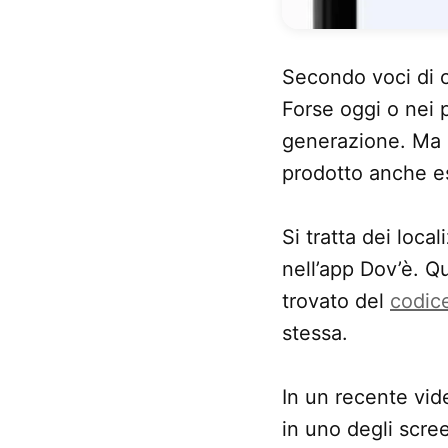
Secondo voci di c
Forse oggi o nei 
generazione. Ma no
prodotto anche e
Si tratta dei local
nell’app Dov’è. Q
trovato del
codic
stessa.
In un recente vid
in uno degli scre