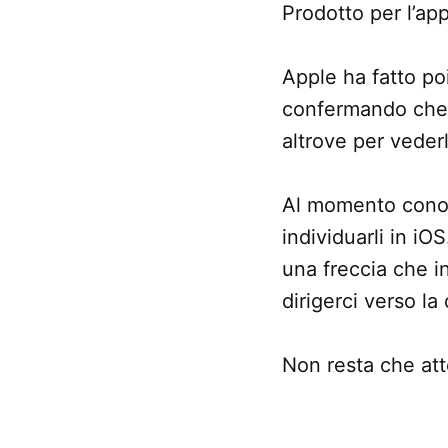
Prodotto per l’ap
Apple ha fatto po
confermando che i
altrove per vederl
Al momento conos
individuarli in iO
una freccia che i
dirigerci verso la
Non resta che att