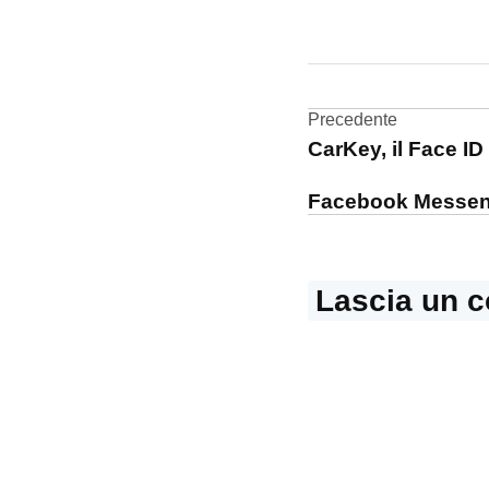
CONTRASSEGNATO
DA UNA SCRITTA:
AirTag
Navigazi
Precedente
CarKey, il Face ID
articoli
Facebook Messeng
Lascia un 