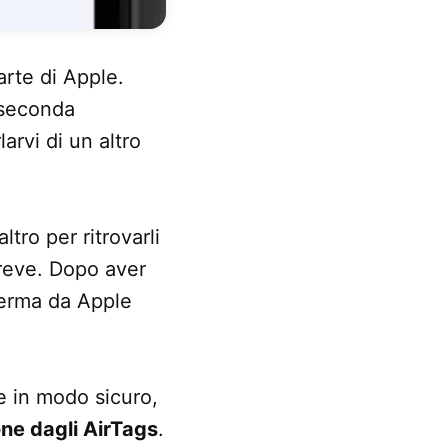
arte di Apple.
 seconda
arvi di un altro
ltro per ritrovarli
breve. Dopo aver
ferma da Apple
e in modo sicuro,
one dagli AirTags
.