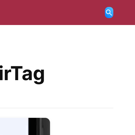
Ricerca
aperta
AirTag