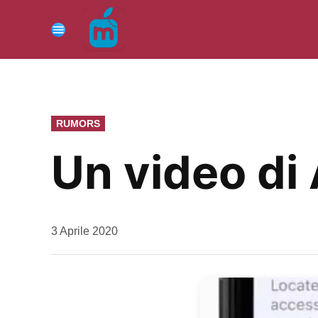
Vai
al
Menu
contenuto
PUBBLICATO
RUMORS
IN
Un video di 
da
3 Aprile 2020
Kiro