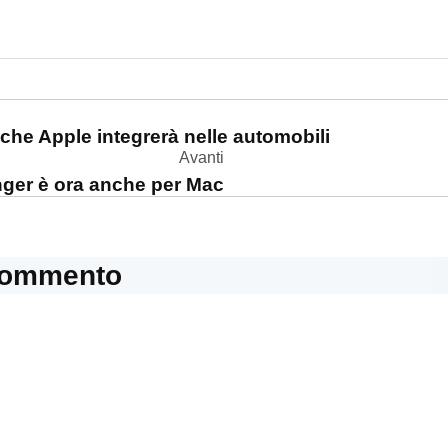
one
 che Apple integrerà nelle automobili
Avanti
er è ora anche per Mac
commento