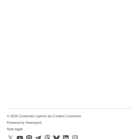
© 2026 Contenuto coperto da Creative Commons
Powered by Newspack
Note legali
X
YouTube
Mastodon
Telegram
Threads
Bluesky
LinkedIn
Instagram