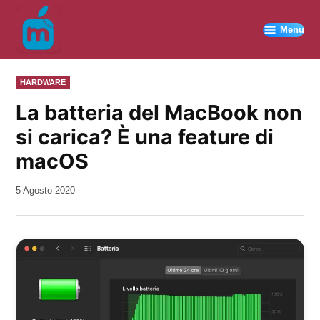
Vai
al
Menu
contenuto
PUBBLICATO
HARDWARE
IN
La batteria del MacBook non
si carica? È una feature di
macOS
da
5 Agosto 2020
Kiro