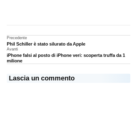
CONTRASSEGNATO
DA UNA SCRITTA:
MacBook
Navigazione
Precedente
Phil Schiller è stato silurato da Apple
articoli
Avanti
iPhone falsi al posto di iPhone veri: scoperta truffa da 1
milione
Lascia un commento