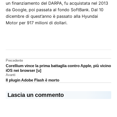
un finanziamento del DARPA, fu acquistata nel 2013
da Google, poi passata al fondo SoftBank. Dal 10
dicembre di quest’anno è passato alla Hyundai
Motor per 917 milioni di dollari.
CONTRASSEGNATO
DA UNA SCRITTA:
Robot
Boston
Navigazione
Precedente
Dynamics
Corellium vince la prima battaglia contro Apple, più vicino
articoli
iOS nei browser [u]
Avanti
Il plugin Adobe Flash è morto
Lascia un commento