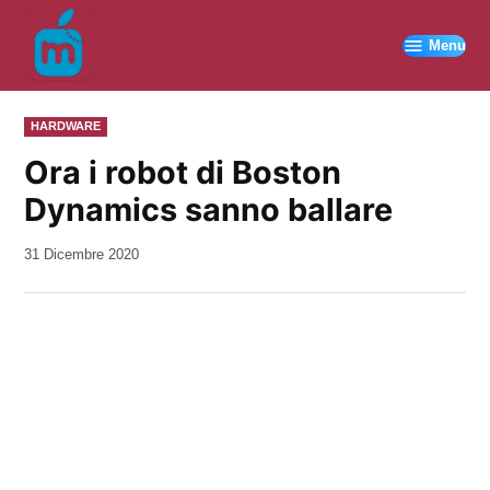
Vai
al
Menu
contenuto
PUBBLICATO
HARDWARE
IN
Ora i robot di Boston
Dynamics sanno ballare
da
31 Dicembre 2020
Kiro