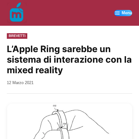
Vai
al
Menu
contenuto
PUBBLICATO
BREVETTI
IN
L’Apple Ring sarebbe un
sistema di interazione con la
mixed reality
da
12 Marzo 2021
Kiro