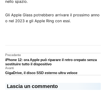
nello spazio.
Gli Apple Glass potrebbero arrivare il prossimo anno
o nel 2023 e gli Apple Ring con essi.
CONTRASSEGNATO
DA UNA SCRITTA:
Apple
Ring
Navigazione
Precedente
iPhone 12: ora Apple può riparare il retro crepato senza
Rumors
articoli
sostituire tutto il dispositivo
Avanti
GigaDrive, il disco SSD esterno ultra veloce
Lascia un commento