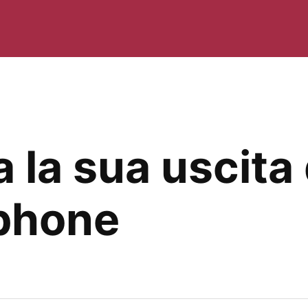
 la sua uscita
tphone