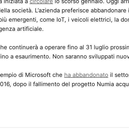
a iniziata a
circolare
lo scorso gennaio. Oggi arr
ella società. L’azienda preferisce abbandonare i
 più emergenti, come IoT, i veicoli elettrici, la do
igenza artificiale.
he continuerà a operare fino al 31 luglio pross
fino a esaurimento. Non saranno sviluppati nuov
sempio di Microsoft che
ha abbandonato
il setto
16, dopo il fallimento del progetto Numia acqu