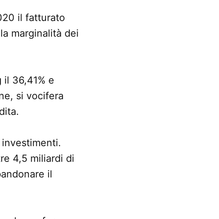
20 il fatturato
lla marginalità dei
 il 36,41% e
e, si vocifera
dita.
 investimenti.
e 4,5 miliardi di
bandonare il