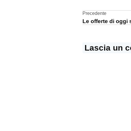
LG
Navigazi
Precedente
smartphone
Le offerte di ogg
articoli
Lascia un 