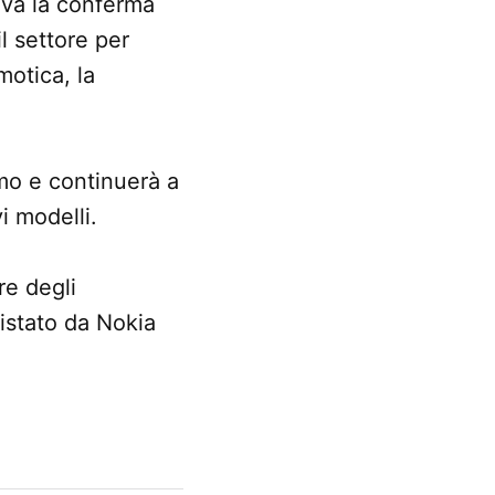
iva la conferma
l settore per
motica, la
imo e continuerà a
i modelli.
re degli
istato da Nokia