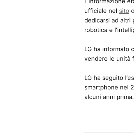
L’informazione er
ufficiale nel
sito
d
dedicarsi ad altri
robotica e l’intell
LG ha informato c
vendere le unità 
LG ha seguito l’e
smartphone nel 20
alcuni anni prima.
CONTRASSEGNATO
DA UNA SCRITTA: