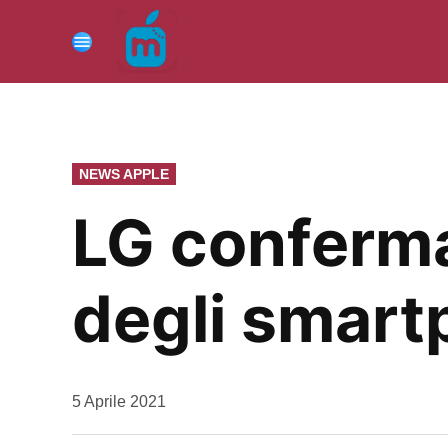
Vai
al
Menu
contenuto
PUBBLICATO
NEWS APPLE
IN
LG conferma
degli smar
da
5 Aprile 2021
Kiro