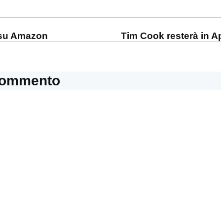
one
i su Amazon
Tim Cook resterà in A
commento