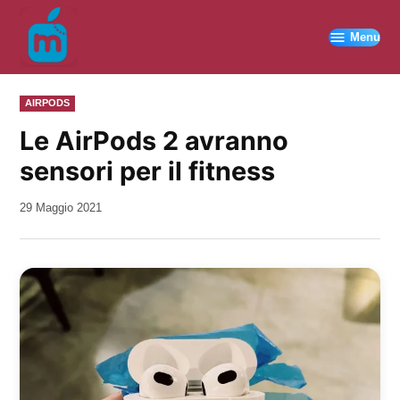
Vai
al
Menu
contenuto
PUBBLICATO
AIRPODS
IN
Le AirPods 2 avranno
sensori per il fitness
da
29 Maggio 2021
Kiro