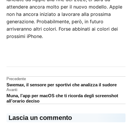
attendere ancora molto per il nuovo modello. Apple
non ha ancora iniziato a lavorare alla prossima
generazione. Probabilmente, però, in futuro
arriveranno altri colori. Forse abbinati ai colori dei
prossimi iPhone.
CONTRASSEGNATO
DA UNA SCRITTA:
AirPods
Pro
Navigazione
Precedente
Swemax, il sensore per sportivi che analizza il sudore
Rumors
articoli
Avanti
Muna, l’app per macOS che ti ricorda degli screenshot
all’orario deciso
Lascia un commento