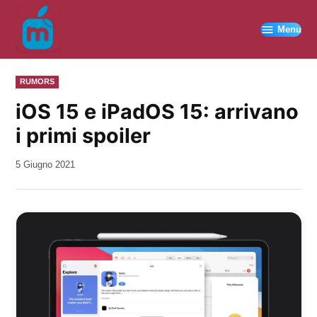
Vai
al
Menu
contenuto
PUBBLICATO
RUMORS
IN
iOS 15 e iPadOS 15: arrivano
i primi spoiler
da
5 Giugno 2021
Kiro