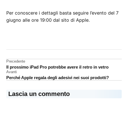
Per conoscere i dettagli basta seguire l’evento del 7
giugno alle ore 19:00 dal sito di Apple.
CONTRASSEGNATO
DA UNA SCRITTA:
iOS
15
Navigazione
Precedente
iPadOS
Il prossimo iPad Pro potrebbe avere il retro in vetro
articoli
15
Avanti
Perché Apple regala degli adesivi nei suoi prodotti?
Lascia un commento