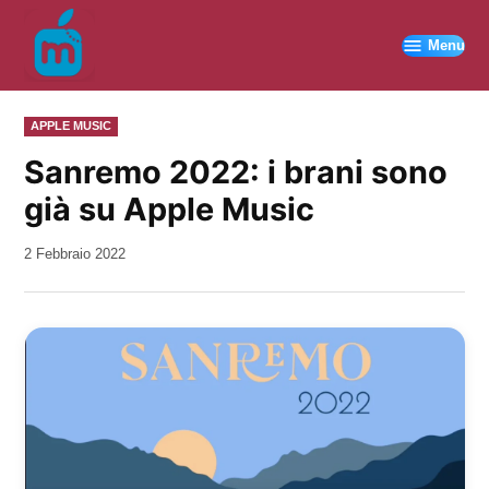
Vai
al
Menu
contenuto
PUBBLICATO
APPLE MUSIC
IN
Sanremo 2022: i brani sono
già su Apple Music
da
2 Febbraio 2022
Kiro