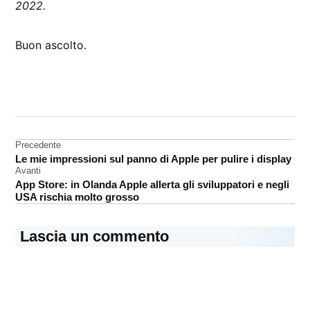
2022.
Buon ascolto.
CONTRASSEGNATO
DA UNA SCRITTA:
Sanremo
Navigazione
Precedente
Le mie impressioni sul panno di Apple per pulire i display
articoli
Avanti
App Store: in Olanda Apple allerta gli sviluppatori e negli
USA rischia molto grosso
Lascia un commento