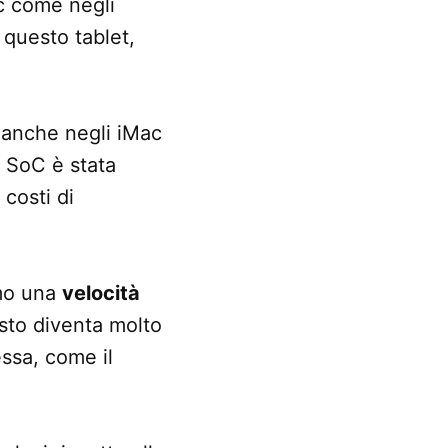
ic come negli
 questo tablet,
anche negli iMac
o SoC è stata
costi di
amo una
velocità
esto diventa molto
ssa, come il