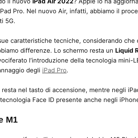
do il nuovo
iPad Air 2022
? Apple lo ha aggiorna
iPad Pro. Nel nuovo Air, infatti, abbiamo il pro
ti 5G.
ue caratteristiche tecniche, considerando che d
bbiamo differenze. Lo schermo resta un
Liquid 
vociferato l’introduzione della tecnologia mini-L
annaggio degli
iPad Pro
.
 resta nel tasto di accensione, mentre negli iPa
 tecnologia Face ID presente anche negli iPhon
re M1