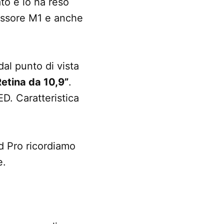
to e lo ha reso
cessore M1 e anche
al punto di vista
Retina da 10,9”
.
ED. Caratteristica
d Pro ricordiamo
e.