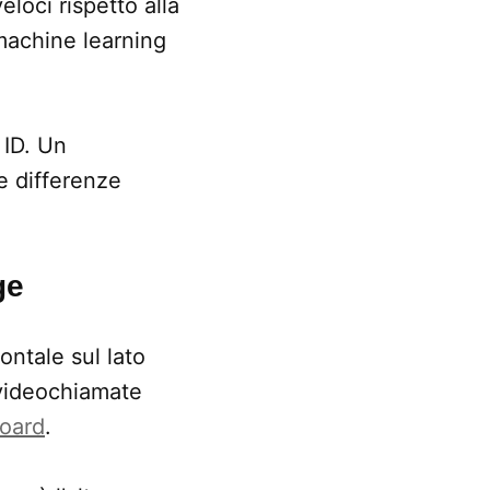
eloci rispetto alla
machine learning
 ID. Un
e differenze
ge
ontale sul lato
 videochiamate
oard
.