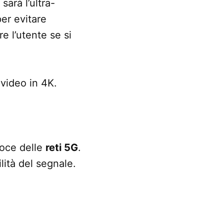
 sarà l’ultra-
er evitare
e l’utente se si
video in 4K.
loce delle
reti 5G
.
lità del segnale.