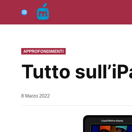
Vai
al
Menu
contenuto
PUBBLICATO
APPROFONDIMENTI
IN
Tutto sull’i
da
8 Marzo 2022
Kiro