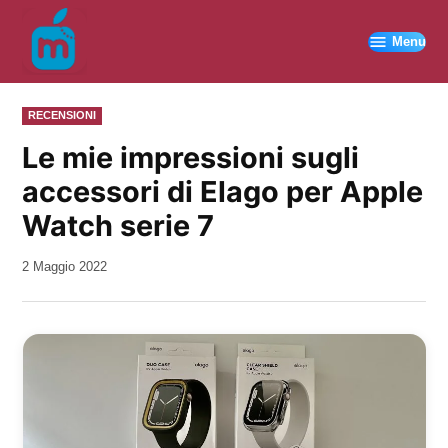
Vai
al
Menu
contenuto
PUBBLICATO
RECENSIONI
IN
Le mie impressioni sugli
accessori di Elago per Apple
Watch serie 7
da
2 Maggio 2022
Kiro