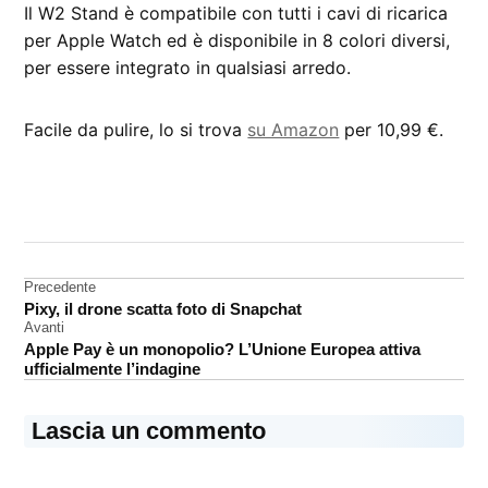
Il W2 Stand è compatibile con tutti i cavi di ricarica
per Apple Watch ed è disponibile in 8 colori diversi,
per essere integrato in qualsiasi arredo.
Facile da pulire, lo si trova
su Amazon
per 10,99 €.
CONTRASSEGNATO
DA UNA SCRITTA:
accessori
Navigazione
Precedente
Apple
Pixy, il drone scatta foto di Snapchat
Watch
articoli
serie
Avanti
7
Apple Pay è un monopolio? L’Unione Europea attiva
ufficialmente l’indagine
Elago
Lascia un commento