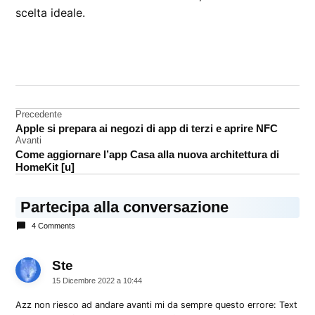
scelta ideale.
CONTRASSEGNATO
DA UNA SCRITTA:
AI
Navigazione
Precedente
avatar
Apple si prepara ai negozi di app di terzi e aprire NFC
articoli
Avanti
Come aggiornare l’app Casa alla nuova architettura di
HomeKit [u]
Partecipa alla conversazione
4 Comments
Ste
dice:
15 Dicembre 2022 a 10:44
Azz non riesco ad andare avanti mi da sempre questo errore: Text