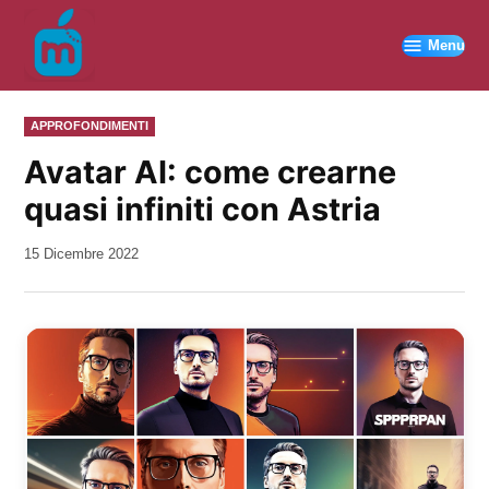
Vai
al
Menu
contenuto
PUBBLICATO
APPROFONDIMENTI
IN
Avatar AI: come crearne
quasi infiniti con Astria
da
15 Dicembre 2022
Kiro