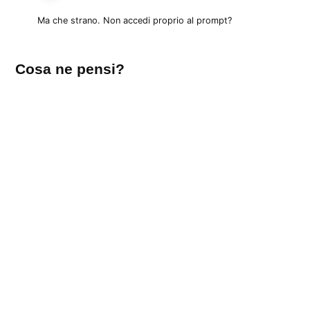
Ma che strano. Non accedi proprio al prompt?
Lascia
Cosa ne pensi?
un
commento