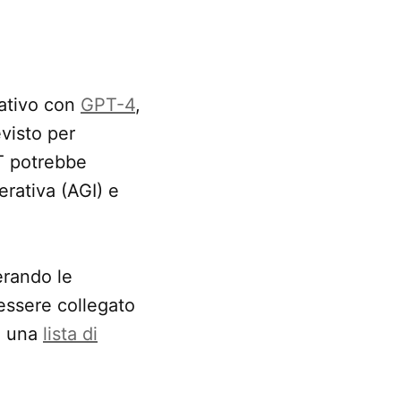
cativo con
GPT-4
,
visto per
PT potrebbe
erativa (AGI) e
erando le
 essere collegato
te una
lista di