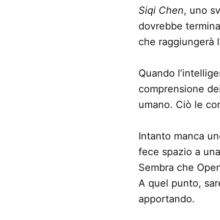
Siqi Chen
, uno s
dovrebbe termina
che raggiungerà l’
Quando l’intellig
comprensione dei 
umano. Ciò le con
Intanto manca un
fece spazio a una
Sembra che OpenA
A quel punto, sar
apportando.