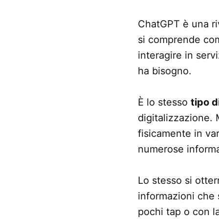
ChatGPT è una riv
si comprende com
interagire in serv
ha bisogno.
È lo stesso
tipo d
digitalizzazione.
fisicamente in va
numerose informa
Lo stesso si otter
informazioni che 
pochi tap o con l