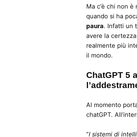
Ma c’è chi non è
quando si ha poc
paura
. Infatti un
avere la certezz
realmente più int
il mondo.
ChatGPT 5 al
l’addestram
Al momento porta
chatGPT. All’inte
“
I sistemi di int