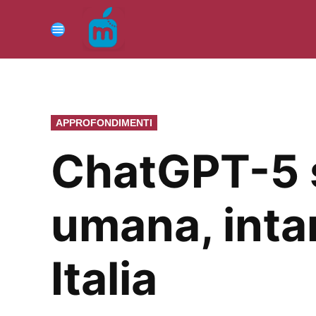
Vai
al
Menu
contenuto
PUBBLICATO
APPROFONDIMENTI
IN
ChatGPT-5 s
umana, intan
Italia