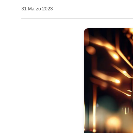
da
31 Marzo 2023
Kiro