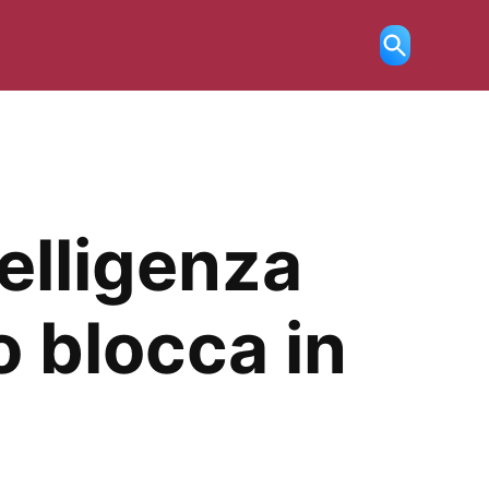
Ricerca
aperta
elligenza
o blocca in