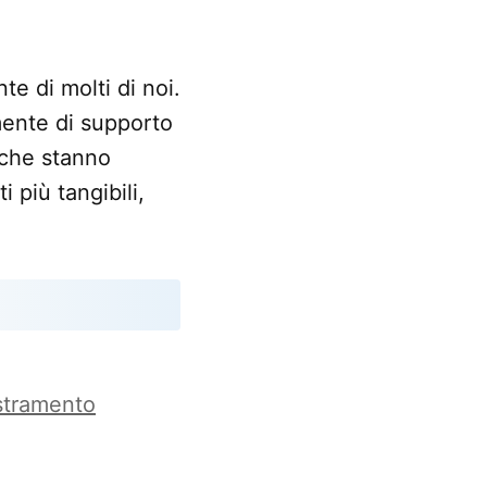
te di molti di noi.
mente di supporto
p che stanno
 più tangibili,
estramento