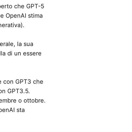
operto che GPT-5
he OpenAI stima
nerativa).
rale, la sua
la di un essere
e con GPT3 che
con GPT3.5.
embre o ottobre.
penAI sta