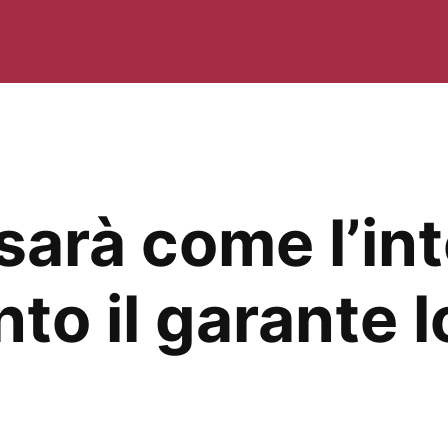
arà come l’int
to il garante l