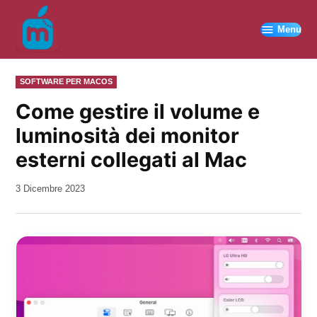
Vai
al
Menu
contenuto
PUBBLICATO
SOFTWARE PER MACOS
IN
Come gestire il volume e
luminosità dei monitor
esterni collegati al Mac
da
3 Dicembre 2023
Kiro