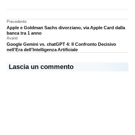
DA UNA SCRITTA:
display
Navigazione
Precedente
macOS
Apple e Goldman Sachs divorziano, via Apple Card dalla
articoli
monitor
banca tra 1 anno
Avanti
Google Gemini vs. chatGPT 4: Il Confronto Decisivo
nell’Era dell’Intelligenza Artificiale
Lascia un commento