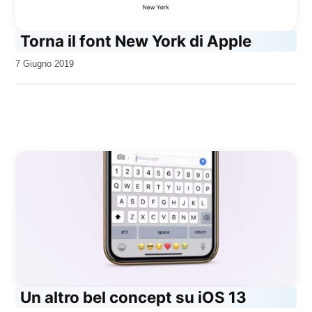
Torna il font New York di Apple
da
7 Giugno 2019
Kiro
Un altro bel concept su iOS 13