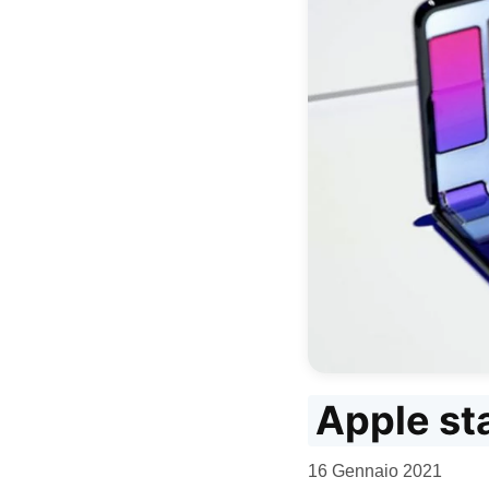
Apple st
da
16 Gennaio 2021