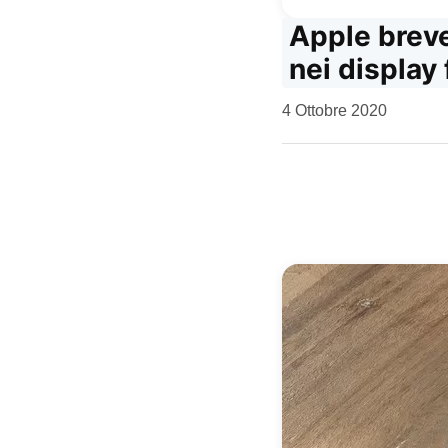
Apple breve
nei display 
da
4 Ottobre 2020
Kiro