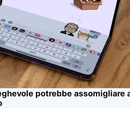
eghevole potrebbe assomigliare 
o