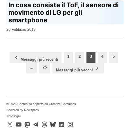
In cosa consiste il ToF, il sensore di
movimento di LG per gli
smartphone
da
26 Febbraio 2019
Kiro
Paginazione
1
2
3
4
5
Messaggi più recenti
degli
…
25
articoli
Messaggi più vecchi
© 2026 Contenuto coperto da Creative Commons
Powered by Newspack
Note legali
X
YouTube
Mastodon
Telegram
Threads
Bluesky
LinkedIn
Instagram