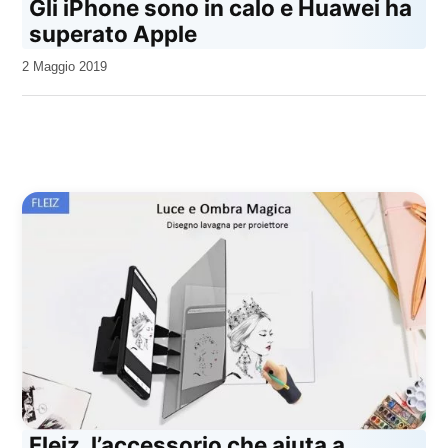
Gli iPhone sono in calo e Huawei ha
superato Apple
da
2 Maggio 2019
Kiro
Fleiz, l’accessorio che aiuta a