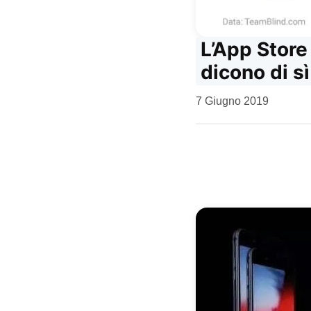
L’App Store
dicono di sì
da
7 Giugno 2019
Kiro