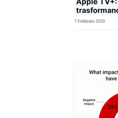
Apple TV+: 
trasforman
da
7 Febbraio 2020
Kiro