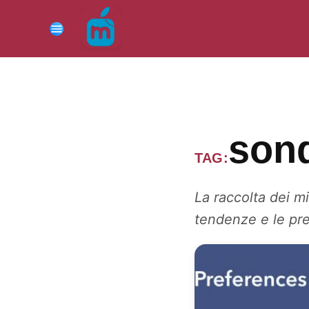
Vai
al
Menu
contenuto
son
TAG:
La raccolta dei mig
tendenze e le pre