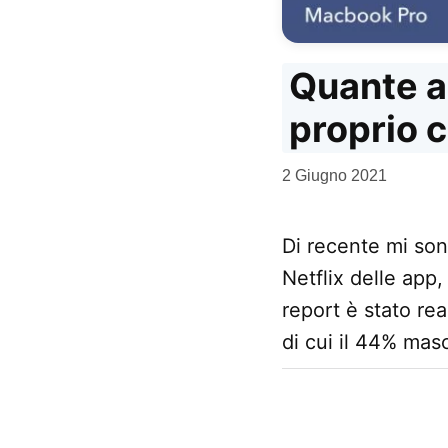
Quante a
proprio 
da
2 Giugno 2021
Kiro
Di recente mi son
Netflix delle app,
report è stato re
di cui il 44% mas