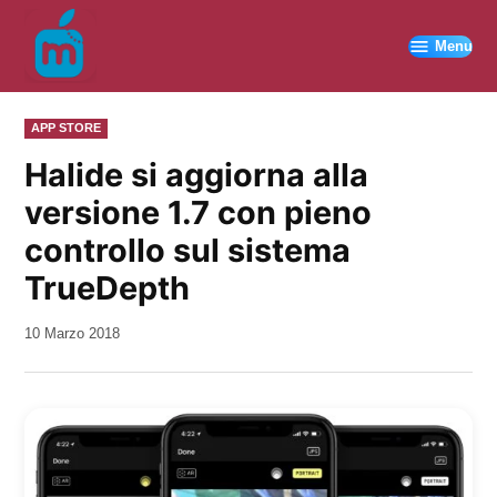
Vai
al
Menu
contenuto
PUBBLICATO
APP STORE
IN
Halide si aggiorna alla
versione 1.7 con pieno
controllo sul sistema
TrueDepth
da
10 Marzo 2018
Kiro