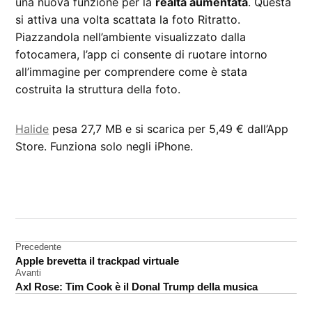
una nuova funzione per la
realtà aumentata
. Questa
si attiva una volta scattata la foto Ritratto.
Piazzandola nell’ambiente visualizzato dalla
fotocamera, l’app ci consente di ruotare intorno
all’immagine per comprendere come è stata
costruita la struttura della foto.
Halide
pesa 27,7 MB e si scarica per 5,49 € dall’App
Store. Funziona solo negli iPhone.
CONTRASSEGNATO
DA UNA SCRITTA:
App
Store
Navigazione
Precedente
Apple brevetta il trackpad virtuale
foto
articoli
Avanti
TrueDepth
Axl Rose: Tim Cook è il Donal Trump della musica