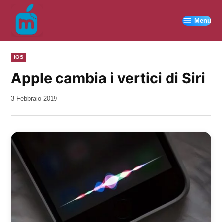
Vai
al
Menu
contenuto
PUBBLICATO
IOS
IN
Apple cambia i vertici di Siri
da
3 Febbraio 2019
Kiro