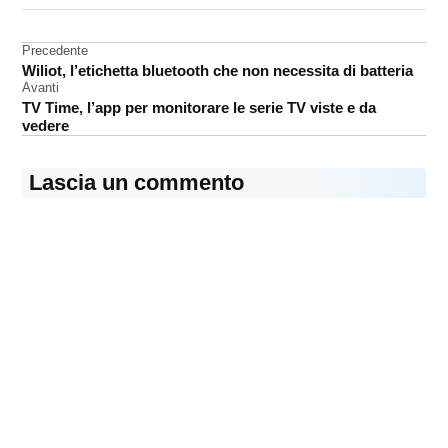
assistente
virtuale
Navigazione
Precedente
Wiliot, l’etichetta bluetooth che non necessita di batteria
iOS
articoli
Avanti
Siri
TV Time, l’app per monitorare le serie TV viste e da
vedere
Lascia un commento