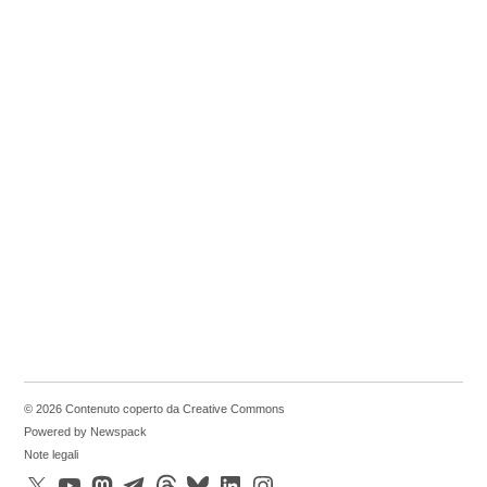
© 2026 Contenuto coperto da Creative Commons
Powered by Newspack
Note legali
X
YouTube
Mastodon
Telegram
Threads
Bluesky
LinkedIn
Instagram