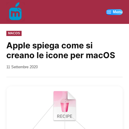
Vai
al
Menu
contenuto
PUBBLICATO
MACOS
IN
Apple spiega come si
creano le icone per macOS
da
11 Settembre 2020
Kiro