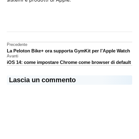
CONTRASSEGNATO
DA UNA SCRITTA:
grafica
Navigazione
Precedente
La Peloton Bike+ ora supporta GymKit per l’Apple Watch
articoli
Avanti
iOS 14: come impostare Chrome come browser di default
Lascia un commento