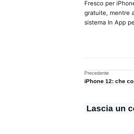
Fresco per iPhone
gratuite, mentre 
sistema In App pe
CONTRASSEGNATO
DA UNA SCRITTA:
Adobe
Fresco
Navigazi
Precedente
iPhone 12: che cos
Adobe
articoli
Illustrator
Lascia un 