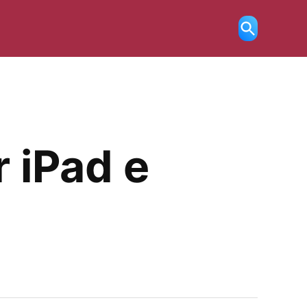
Ricerca
aperta
r iPad e