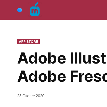
Vai
al
Menu
contenuto
PUBBLICATO
APP STORE
IN
Adobe Illust
Adobe Fresc
da
23 Ottobre 2020
Kiro