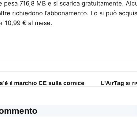
 pesa 716,8 MB e si scarica gratuitamente. Alc
altre richiedono l’abbonamento. Lo si può acquis
r 10,99 € al mese.
one
’è il marchio CE sulla cornice
L’AirTag si r
commento