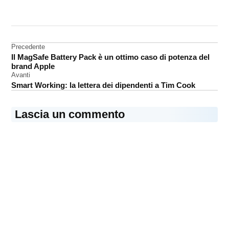
CONTRASSEGNATO
DA UNA SCRITTA:
sicurezza
Navigazione
Precedente
Il MagSafe Battery Pack è un ottimo caso di potenza del
articoli
brand Apple
Avanti
Smart Working: la lettera dei dipendenti a Tim Cook
Lascia un commento