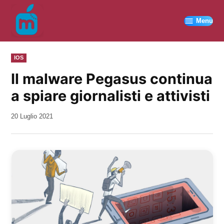
Vai
al
Menu
contenuto
PUBBLICATO
IOS
IN
Il malware Pegasus continua
a spiare giornalisti e attivisti
da
20 Luglio 2021
Kiro