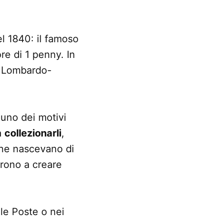
el 1840: il famoso
ore di 1 penny. In
no Lombardo-
 uno dei motivi
a
collezionarli
,
 ne nascevano di
iarono a creare
le Poste o nei