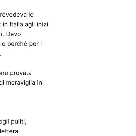
prevedeva lo
in Italia agli inizi
ni. Devo
lo perché per i
.
one provata
i meraviglia in
li puliti,
lettera