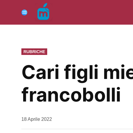
Vai
al
Menu
contenuto
PUBBLICATO
RUBRICHE
IN
Cari figli mi
francobolli
da
18 Aprile 2022
Kiro