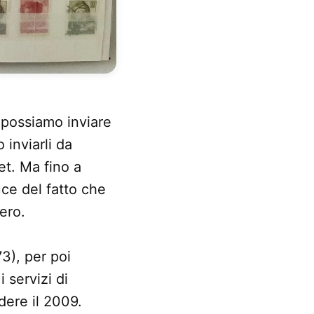
 possiamo inviare
inviarli da
et. Ma fino a
uce del fatto che
ero.
73), per poi
 servizi di
ere il 2009.