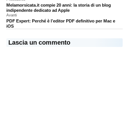
Navigazione
Gemini
Melamorsicata.it compie 20 anni: la storia di un blog
articoli
iOS
indipendente dedicato ad Apple
Avanti
PDF Expert: Perché è l’editor PDF definitivo per Mac e
iOS
Lascia un commento