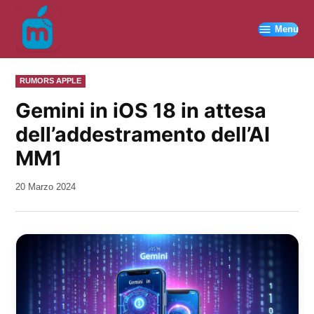
Vai
al
Menu
contenuto
PUBBLICATO
RUMORS APPLE
IN
Gemini in iOS 18 in attesa
dell’addestramento dell’AI
MM1
da
20 Marzo 2024
Kiro