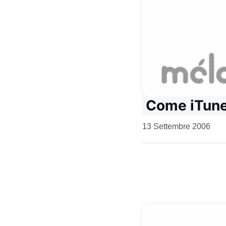
Come iTunes
da
13 Settembre 2006
Kiro