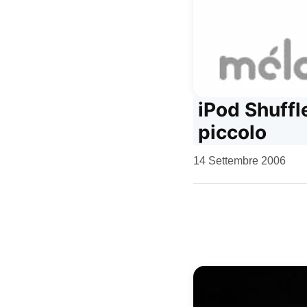
iPod Shuffl
piccolo
da
14 Settembre 2006
Kiro