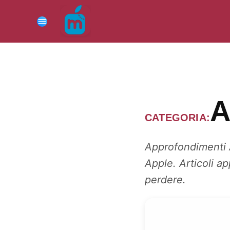
Vai
al
Menu
contenuto
A
CATEGORIA:
Approfondimenti A
Apple. Articoli ap
perdere.