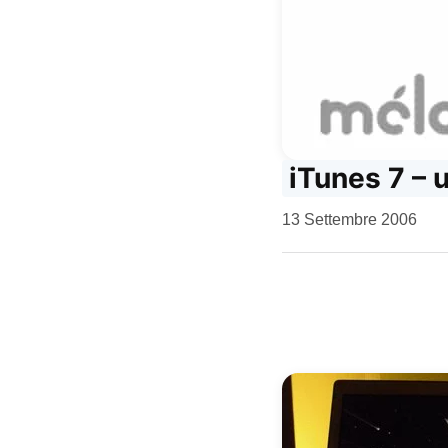
iTunes 7 – 
da
13 Settembre 2006
Kiro