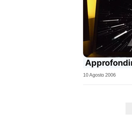
Approfondim
da
10 Agosto 2006
Kiro
Paginazi
degli