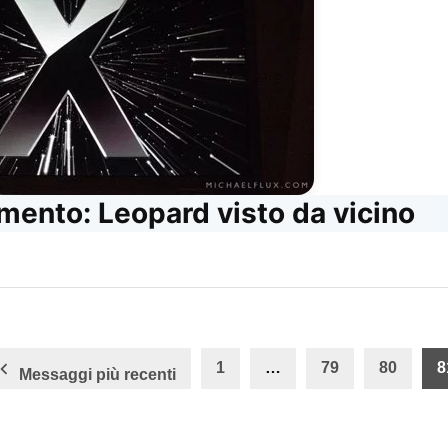
ento: Leopard visto da vicino
one
1
…
79
80
8
Messaggi più recenti