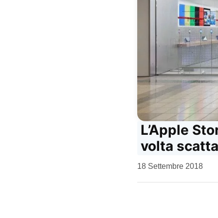
L’Apple Sto
volta scatta
da
18 Settembre 2018
Kiro