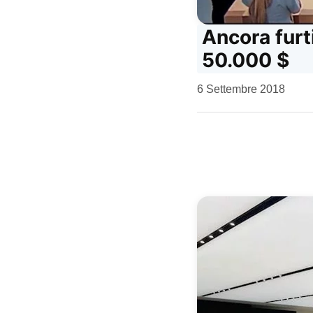
Ancora furti
50.000 $
da
6 Settembre 2018
Kiro