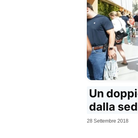
Un doppio
dalla sed
da
28 Settembre 2018
Kiro