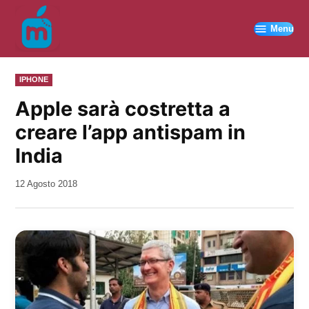
Vai
al
Menu
contenuto
PUBBLICATO
IPHONE
IN
Apple sarà costretta a
creare l’app antispam in
India
da
12 Agosto 2018
Kiro