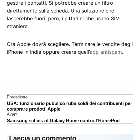
gestire i contatti. Si potrebbe creare un filtro
direttamente sulla scheda. Una soluzione che
lascerebbe fuori, però, i cittadini che usano SIM
straniere.
Ora Apple dovrà scegliere. Terminare le vendite degli
iPhone in India oppure creare quell’
app antispam
.
CONTRASSEGNATO
DA UNA SCRITTA:
India
Navigazione
Precedente
USA: funzionario pubblico ruba soldi dei contribuenti per
articoli
comprare prodotti Apple
Avanti
Samsung schiera il Galaxy Home contro l’HomePod
Lascia un commento