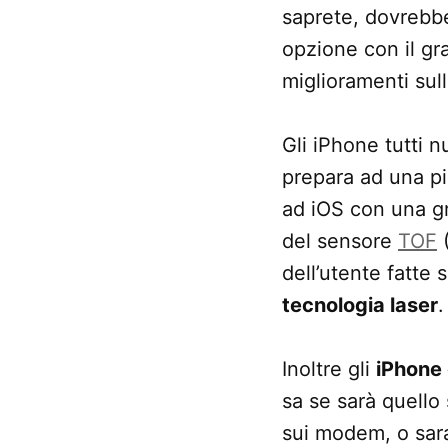
saprete, dovrebb
opzione con il gr
miglioramenti sull
Gli iPhone tutti n
prepara ad una pi
ad iOS con una g
del sensore
TOF
(
dell’utente fatte
tecnologia laser
.
Inoltre gli
iPhone
sa se sarà quello
sui modem, o sara