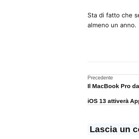
Sta di fatto che 
almeno un anno.
CONTRASSEGNATO
DA UNA SCRITTA:
iPhone
12
Navigazi
Precedente
Il MacBook Pro da
Rumors
articoli
iOS 13 attiverà Ap
Lascia un 