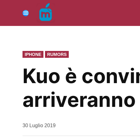
Vai
al
Menu
contenuto
PUBBLICATO
IPHONE
RUMORS
IN
Kuo è convin
arriveranno
da
30 Luglio 2019
Kiro