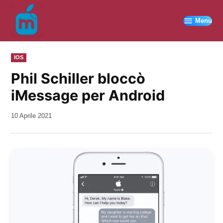
Vai
al
Menu
contenuto
PUBBLICATO
IOS
IN
Phil Schiller bloccò
iMessage per Android
da
10 Aprile 2021
Kiro