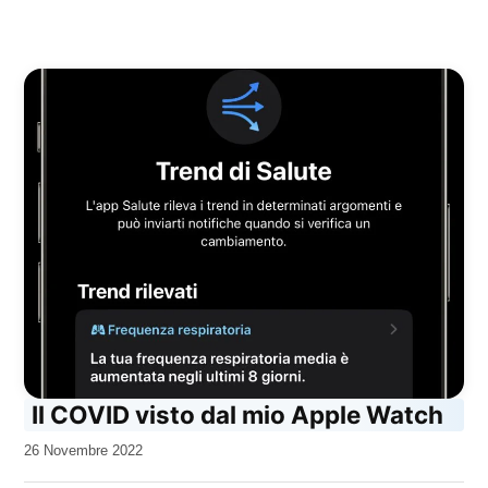
Il COVID visto dal mio Apple Watch
da
26 Novembre 2022
Kiro