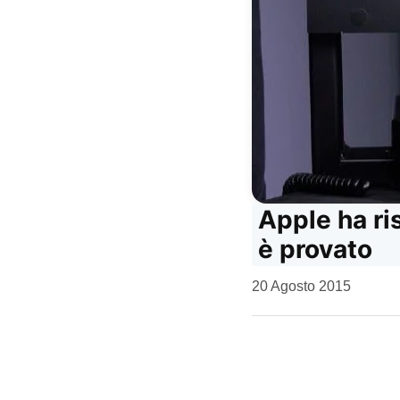
Apple ha ri
è provato
da
20 Agosto 2015
Kiro