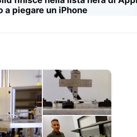
ld finisce nella lista nera di Ap
o a piegare un iPhone