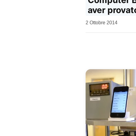
Computer Bi
aver provat
da
2 Ottobre 2014
Kiro