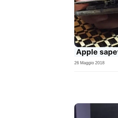
Apple sapev
da
26 Maggio 2018
Kiro