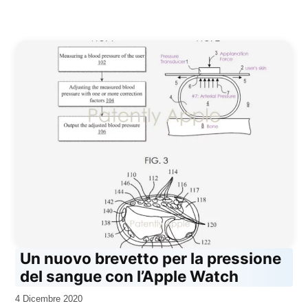
Un nuovo brevetto per la pressione
del sangue con l’Apple Watch
da
4 Dicembre 2020