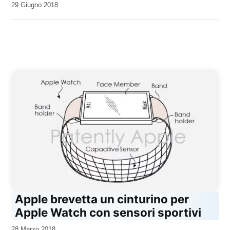
da
29 Giugno 2018
Kiro
Apple brevetta un cinturino per
Apple Watch con sensori sportivi
da
28 Marzo 2018