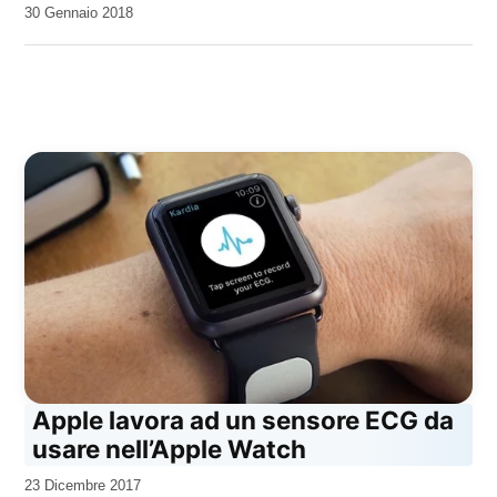
da
30 Gennaio 2018
Kiro
Apple lavora ad un sensore ECG da
usare nell’Apple Watch
da
23 Dicembre 2017