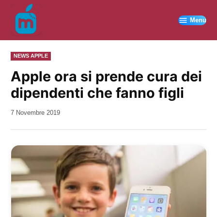
Vai
al
Menu
contenuto
PUBBLICATO
NEWS APPLE
IN
Apple ora si prende cura dei
dipendenti che fanno figli
da
7 Novembre 2019
Kiro